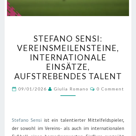
STEFANO
STEFANO SENSI:
SENSI:
VEREINSMEILENSTEINE,
VEREINSMEILENSTEINE,
INTERNATIONALE
INTERNATIONALE
EINSÄTZE,
EINSÄTZE,
AUFSTREBENDES
AUFSTREBENDES TALENT
TALENT
Comments
09/01/2026
Giulia Romano
0 Comment
Stefano Sensi
ist ein talentierter Mittelfeldspieler,
der sowohl im Vereins- als auch im internationalen