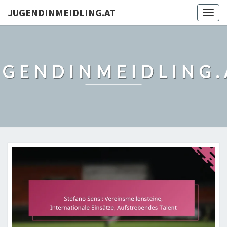
JUGENDINMEIDLING.AT
Togg
navig
UGENDINMEIDLING.