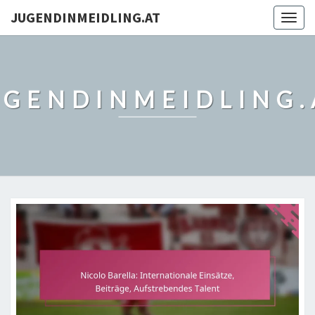
JUGENDINMEIDLING.AT
Togg
navig
UGENDINMEIDLING.