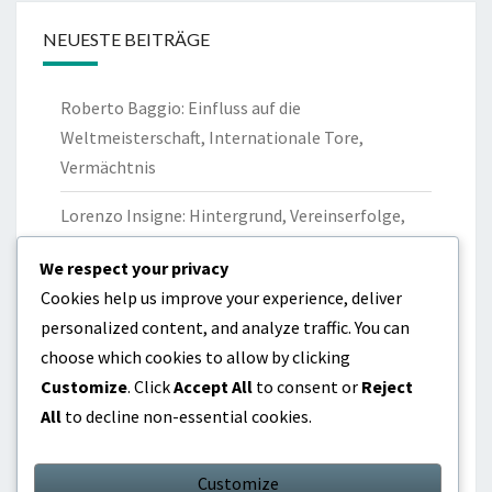
NEUESTE BEITRÄGE
Roberto Baggio: Einfluss auf die
Weltmeisterschaft, Internationale Tore,
Vermächtnis
Lorenzo Insigne: Hintergrund, Vereinserfolge,
Privatleben
We respect your privacy
Gianluigi Buffon: Weltmeisterschaftssieg,
Cookies help us improve your experience, deliver
Internationale Rekorde, Führung
personalized content, and analyze traffic. You can
choose which cookies to allow by clicking
Marco Verratti: Jugendkarriere, Professionelles
Customize
. Click
Accept All
to consent or
Reject
Debüt, Einfluss
All
to decline non-essential cookies.
Federico Chiesa: Familiärer Hintergrund,
Vereinsweg, Einfluss
Customize