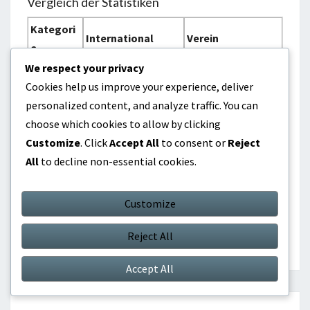
Vergleich der Statistiken
Kategori
International
Verein
e
We respect your privacy
Niedrige zweistellig
Tore
Über 100
Cookies help us improve your experience, deliver
e Zahlen
personalized content, and analyze traffic. You can
Große Tur
Euro 2020 Champio
Mehrere nationale
choose which cookies to allow by clicking
niere
n
Titel
Customize
. Click
Accept All
to consent or
Reject
Konsistent über di
All
to decline non-essential cookies.
Einsätze
Begrenzt
e Saisons
Customize
Reject All
Internationale Erfolge
Accept All
Post