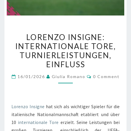
LORENZO
LORENZO INSIGNE:
INSIGNE:
INTERNATIONALE TORE,
INTERNATIONALE
TURNIERLEISTUNGEN,
TORE,
TURNIERLEISTUNGEN,
EINFLUSS
EINFLUSS
Comments
16/01/2026
Giulia Romano
0 Comment
Lorenzo Insigne
hat sich als wichtiger Spieler für die
italienische Nationalmannschaft etabliert und über
10
internationale Tore
erzielt. Seine Leistungen bei
großen Turnieren, einschließlich der UEFA-