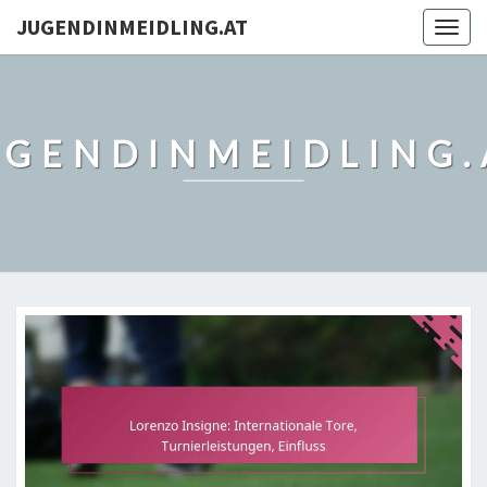
JUGENDINMEIDLING.AT
Togg
navig
UGENDINMEIDLING.