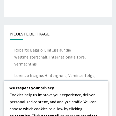
NEUESTE BEITRÄGE
Roberto Baggio: Einfluss auf die
Weltmeisterschaft, Internationale Tore,
Vermächtnis
Lorenzo Insigne: Hintergrund, Vereinserfolge,
Privatleben
We respect your privacy
Gianluigi Buffon: Weltmeisterschaftssieg,
Cookies help us improve your experience, deliver
Internationale Rekorde, Führung
personalized content, and analyze traffic. You can
choose which cookies to allow by clicking
Marco Verratti: Jugendkarriere, Professionelles
Customize
. Click
Accept All
to consent or
Reject