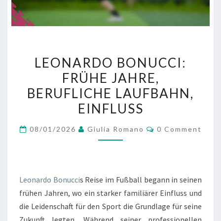
LEONARDO
LEONARDO BONUCCI:
BONUCCI:
FRÜHE JAHRE,
FRÜHE
BERUFLICHE LAUFBAHN,
JAHRE,
BERUFLICHE
EINFLUSS
LAUFBAHN,
Comments
08/01/2026
Giulia Romano
0 Comment
EINFLUSS
Leonardo Bonucci
s Reise im Fußball begann in seinen
frühen Jahren, wo ein starker familiärer Einfluss und
die Leidenschaft für den Sport die Grundlage für seine
Zukunft legten. Während seiner professionellen