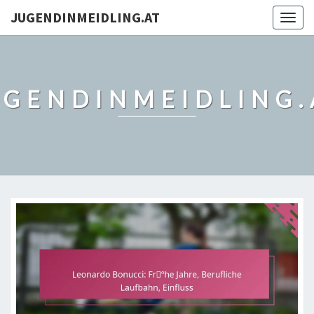
JUGENDINMEIDLING.AT
Togg
navig
UGENDINMEIDLING.