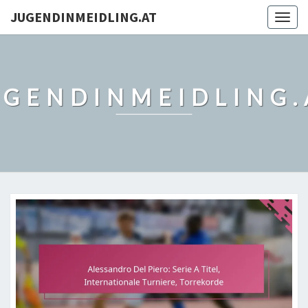
JUGENDINMEIDLING.AT
Togg
navig
UGENDINMEIDLING.