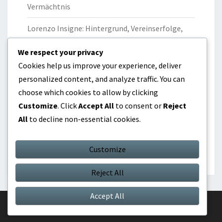
Vermächtnis
Lorenzo Insigne: Hintergrund, Vereinserfolge,
Privatleben
We respect your privacy
Gianluigi Buffon: Weltmeisterschaftssieg,
Cookies help us improve your experience, deliver
Internationale Rekorde, Führung
personalized content, and analyze traffic. You can
choose which cookies to allow by clicking
Marco Verratti: Jugendkarriere, Professionelles
Customize
. Click
Accept All
to consent or
Reject
Debüt, Einfluss
All
to decline non-essential cookies.
Federico Chiesa: Familiärer Hintergrund,
Vereinsweg, Einfluss
Customize
Reject All
Accept All
© 2026
|
Proudly Powered by
WordPress
|
Theme:
Nisarg