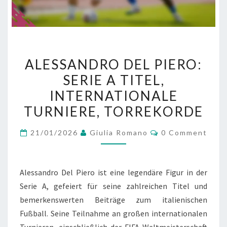
ALESSANDRO
ALESSANDRO DEL PIERO:
DEL
SERIE A TITEL,
PIERO:
INTERNATIONALE
SERIE
A
TURNIERE, TORREKORDE
TITEL,
Comments
21/01/2026
Giulia Romano
0 Comment
INTERNATIONALE
TURNIERE,
TORREKORDE
Alessandro Del Piero ist eine legendäre Figur in der
Serie A, gefeiert für seine zahlreichen Titel und
bemerkenswerten Beiträge zum italienischen
Fußball. Seine Teilnahme an großen internationalen
Turnieren, einschließlich der FIFA-Weltmeisterschaft